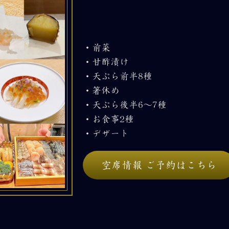
・前菜
・甘酢漬け
・天ぷら前半8種
・箸休め
・天ぷら後半6～7種
・お食事2種
・デザート
空席情報 ご予約はこちら