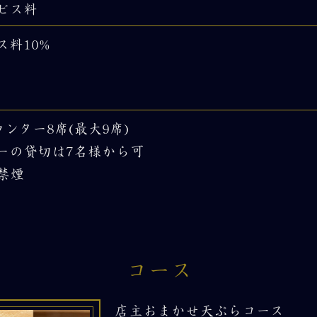
ビス料
ス料10%
ウンター8席(最大9席)
ーの貸切は7名様から可
禁煙
コース
店主おまかせ天ぷらコース