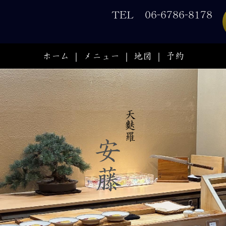
TEL 06-6786-8178
ホーム
メニュー
地図
予約
天麩羅
安藤