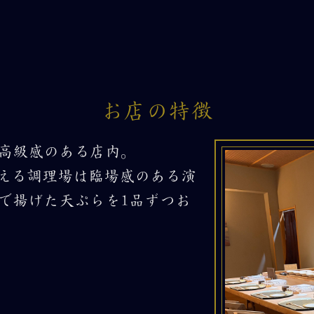
お店の特徴
高級感のある店内。
える調理場は臨場感のある演
で揚げた天ぷらを1品ずつお