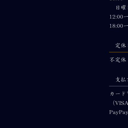
日曜
12:0
18:0
定休
不定休
支払
カード
（VISA
PayPa