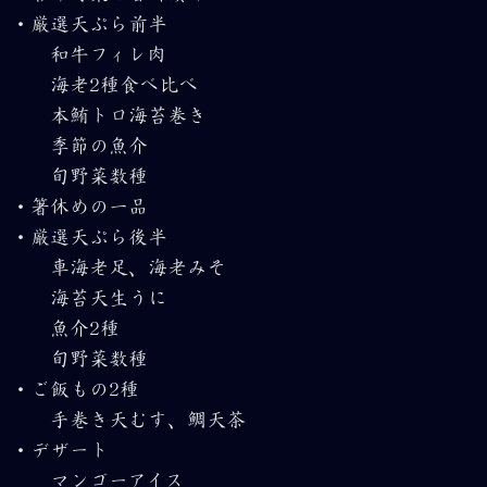
・厳選天ぷら前半
和牛フィレ肉
海老2種食べ比べ
本鮪トロ海苔巻き
季節の魚介
旬野菜数種
・箸休めの一品
・厳選天ぷら後半
車海老足、海老みそ
海苔天生うに
魚介2種
旬野菜数種
・ご飯もの2種
手巻き天むす、鯛天茶
・デザート
マンゴーアイス