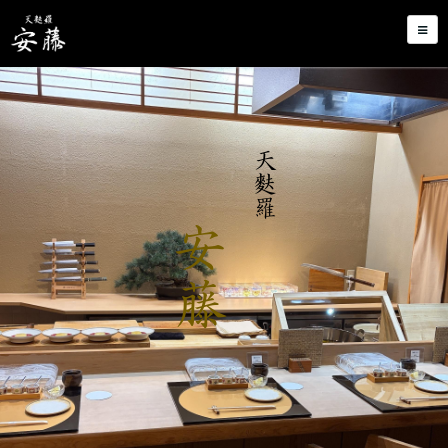
天麩羅
安藤