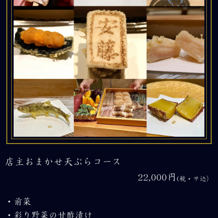
店主おまかせ天ぷらコース
22,000円
(
税・サ込）
・前菜
・彩り野菜の甘酢漬け