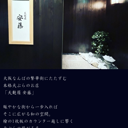
大阪なんばの繁華街にたたずむ
本格天ぷらのお店
「天麩羅 安藤」
賑やかな街から一歩入れば
そこに広がる和の空間。
檜の1枚板のカウンター越しに響く