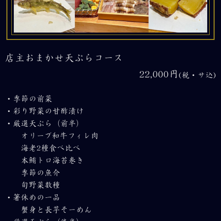
店主おまかせ天ぷらコース
22,000円
(税・サ込)
・季節の前菜
・彩り野菜の甘酢漬け
・厳選天ぷら（前半）
オリーブ和牛フィレ肉
海老2種食べ比べ
本鮪トロ海苔巻き
季節の魚介
旬野菜数種
・箸休めの一品
蟹身と長芋そーめん