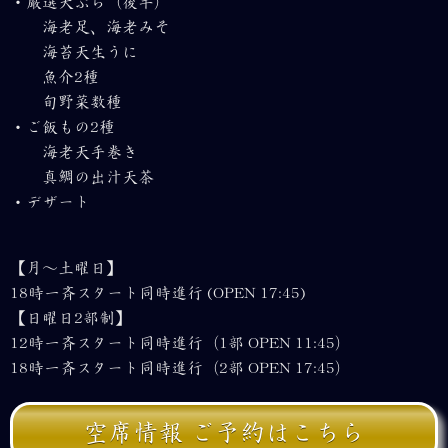
・厳選天ぷら（後半）
海老足、海老みそ
海苔天生うに
魚介2種
旬野菜数種
・ご飯もの2種
海老天手巻き
真鯛の出汁天茶
・デザート
【月～土曜日】
18時一斉スタート同時進行 (OPEN 17:45)
【日曜日2部制】
12時一斉スタート同時進行（1部 OPEN 11:45）
18時一斉スタート同時進行（2部 OPEN 17:45）
空席情報 ご予約はこちら