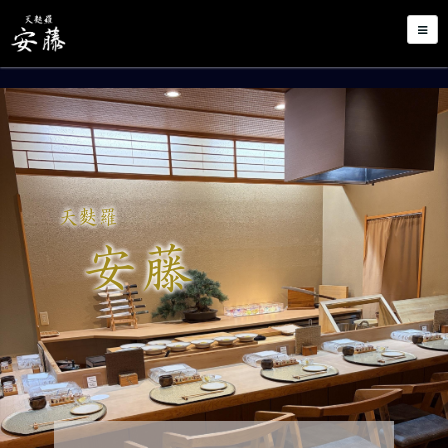
天麩羅
安藤