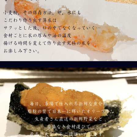
小麦粉、その保存方法、卵、水にも
こだわり作り出す薄衣は
サクッとした後、口の中でなくなっていく…
食材ごとに衣の厚みや油の温度
揚げる時間を変えて作り出す究極の衣を
お楽しみ下さい。
食材
毎日、市場で仕入れる新鮮な魚介類
脂肪の質で日本一に輝いたオリーブ牛
生産者さん直送の新鮮野菜など
妥協なき食材選びで
最高の天ぷらをご提供いたします。